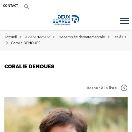
Aller au contenu principal
Aller au menu
Aller à la recherche
CONTACT
Accueil département des Deux-Sèvres
FIL D'ARIANE
le departement
Accueil
L'Assemblée départementale
Les élus
Coralie DENOUES
CORALIE DENOUES
Retour à la liste