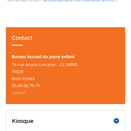
Contact
Bureau Accueil du jeune enfant
74 rue Alsace Lorraine - CS 58880
79028
Niort Cedex
05.49.06.79.79
Contact
Kiosque