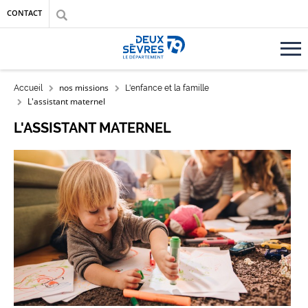
Aller au contenu principal
Aller au menu
Aller à la recherche
CONTACT
Accueil département des Deux-Sèvres
FIL D'ARIANE
nos missions
Accueil
L'enfance et la famille
L'assistant maternel
L'ASSISTANT MATERNEL