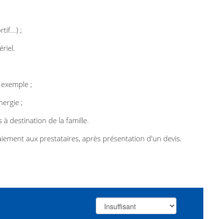
tif...) ;
ériel.
 exemple ;
nergie ;
 à destination de la famille.
aiement aux prestataires, après présentation d'un devis.