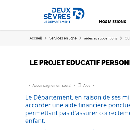
Aller au contenu principal
Aller au menu
Aller à la recherche
Accueil département des Deux-Sèvres
NOS MISSIONS
FIL D'ARIANE
aides et subventions
Accueil
Services en ligne
Gui
LE PROJET EDUCATIF PERSON
Accompagnement social
Aide
Le Département, en raison de ses mis
accorder une aide financière ponctue
permettant pas d'assurer correctemen
enfant.