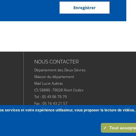
NOUS CONTACTER
Département des Deux-Sèvres
Maison du département
Mail Lucie Aubrac
CS 58880 -79028 Niort Cedex
Tel : 05 49 06 79 79
Fax : 05 16 43 21 57
os services et votre expérience utilisateur, vous proposer la lecture de vidéos,
CONTACT
IONS
✓
Tout accepte
ER