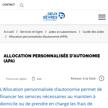
Aller au contenu principal
Aller au menu
Aller à la recherche
CONTACT
Accueil département des Deux-Sèvres
FIL D'ARIANE
aides et subventions
Accueil
Services en ligne
Guide des aides
Allocation personnalisée d’autonomie (APA)
ALLOCATION PERSONNALISÉE D’AUTONOMIE
(APA)
Retour à la liste
Personnes âgées
Aide
L’Allocation personnalisée d’autonomie permet de
financer les services nécessaires au maintien à
domicile ou de prendre en charge les frais de