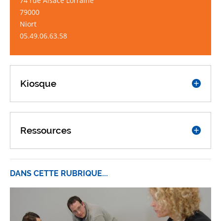
74 rue Alsace Lorraine
79000
Niort
05.49.06.63.58
Kiosque
Ressources
DANS CETTE RUBRIQUE...