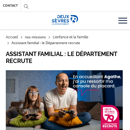
Aller au contenu principal
Aller au menu
Aller à la recherche
CONTACT
Accueil département des Deux-Sèvres
FIL D'ARIANE
nos missions
Accueil
L'enfance et la famille
Assistant familial : le Département recrute
ASSISTANT FAMILIAL : LE DÉPARTEMENT
RECRUTE