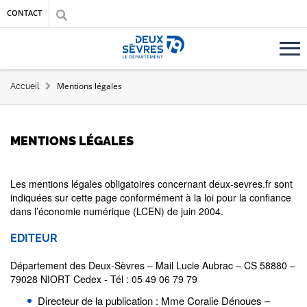
Aller au contenu principal
Aller au menu
Aller à la recherche
CONTACT
Accueil département des Deux-Sèvres
FIL D'ARIANE
Mentions légales
Accueil
MENTIONS LÉGALES
Les mentions légales obligatoires concernant deux-sevres.fr sont
indiquées sur cette page conformément à la loi pour la confiance
dans l’économie numérique (LCEN) de juin 2004.
EDITEUR
Département des Deux-Sèvres – Mail Lucie Aubrac – CS 58880 –
79028 NIORT Cedex - Tél : 05 49 06 79 79
Directeur de la publication : Mme Coralie Dénoues –