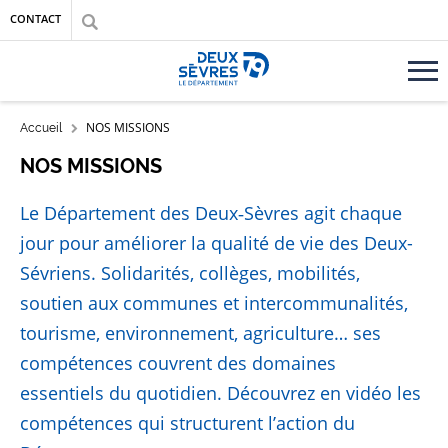
Aller au contenu principal
Aller au menu
Aller à la recherche
CONTACT
Accueil département des Deux-Sèvres
FIL D'ARIANE
NOS MISSIONS
Accueil
NOS MISSIONS
Le Département des Deux‑Sèvres agit chaque
jour pour améliorer la qualité de vie des Deux-
Sévriens. Solidarités, collèges, mobilités,
soutien aux communes et intercommunalités,
tourisme, environnement, agriculture… ses
compétences couvrent des domaines
essentiels du quotidien. Découvrez en vidéo les
compétences qui structurent l’action du