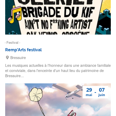
Festival
Remp'Arts festival
Bressuire
Les musiques actuelles à l'honneur dans une ambiance familiale
et conviviale, dans l'enceinte d'un haut lieu du patrimoine de
Bressuire...
29
07
mai
juin