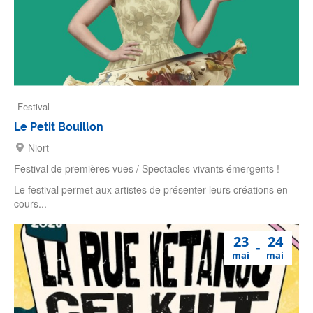
Festival
Le Petit Bouillon
Niort
Festival de premières vues / Spectacles vivants émergents !
Le festival permet aux artistes de présenter leurs créations en
cours...
23
24
mai
mai