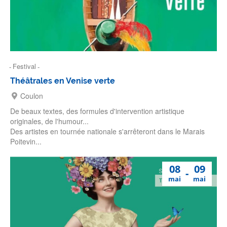
Festival
Théâtrales en Venise verte
Coulon
De beaux textes, des formules d'intervention artistique
originales, de l'humour...
Des artistes en tournée nationale s'arrêteront dans le Marais
Poitevin...
08
09
mai
mai