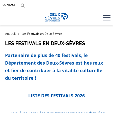
Aller au contenu principal
Aller au menu
Aller à la recherche
CONTACT
Accueil département des Deux-Sèvres
FIL D'ARIANE
Les Festivals en Deux-Sèvres
Accueil
LES FESTIVALS EN DEUX-SÈVRES
Partenaire de plus de 40 festivals, le
Département des Deux-Sèvres est heureux
et fier de contribuer à la vitalité culturelle
du territoire !
LISTE DES FESTIVALS 2026