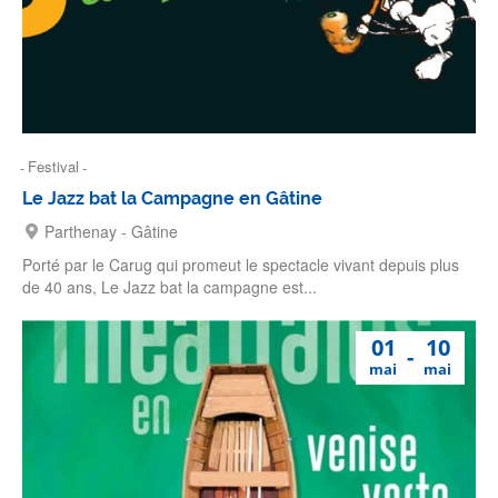
Festival
Le Jazz bat la Campagne en Gâtine
Parthenay - Gâtine
Porté par le Carug qui promeut le spectacle vivant depuis plus
de 40 ans, Le Jazz bat la campagne est...
01
10
mai
mai