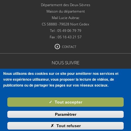
Département des Deux-Sèvres
Maison du département
Mail Lucie Aubrac
CS 58880 -79028 Niort Cedex
Tel : 05 49 06 79 79
Fax : 05 16 43 21 57
CONTACT
NOUS SUIVRE
Nous utilisons des cookies sur ce site pour améliorer nos services et
votre expérience utilisateur, vous proposer la lecture de vidéos, de
publications ou de partager les pages sur vos réseaux sociaux.
VOIR TOUTES NOS PUBLICATIONS
✓
Tout accepter
S'ABONNER À LA NEWSLETTER
Paramètrer
Masquer
✗
Tout refuser
Mentions légales
Crédits
Accessibilité