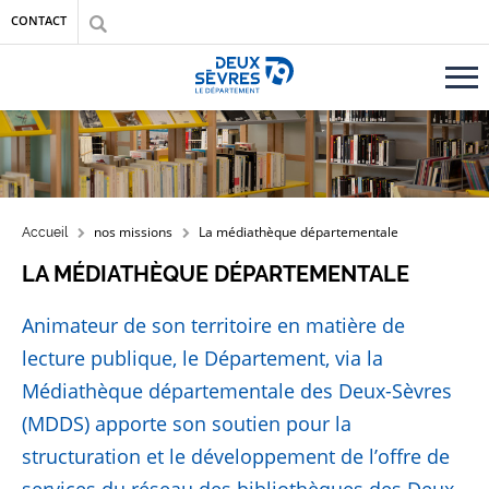
Aller au contenu principal
Aller au menu
Aller à la recherche
CONTACT
Accueil département des Deux-Sèvres
FIL D'ARIANE
nos missions
La médiathèque départementale
Accueil
LA MÉDIATHÈQUE DÉPARTEMENTALE
Animateur de son territoire en matière de
lecture publique, le Département, via la
Médiathèque départementale des Deux-Sèvres
(MDDS) apporte son soutien pour la
structuration et le développement de l’offre de
services du réseau des bibliothèques des Deux-