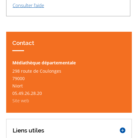
Consulter l’aide
Contact
Médiathèque départementale
298 route de Coulonges
79000
Niort
05.49.26.28.20
Site web
Liens utiles