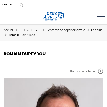
Aller au contenu principal
Aller au menu
Aller à la recherche
CONTACT
Accueil département des Deux-Sèvres
FIL D'ARIANE
le departement
Accueil
L'Assemblée départementale
Les élus
Romain DUPEYROU
ROMAIN DUPEYROU
Retour à la liste