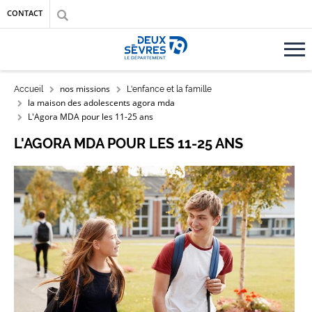
Aller au contenu principal
Aller au menu
Aller à la recherche
CONTACT
Accueil département des Deux-Sèvres
FIL D'ARIANE
nos missions
Accueil
L'enfance et la famille
la maison des adolescents agora mda
L'Agora MDA pour les 11-25 ans
L'AGORA MDA POUR LES 11-25 ANS