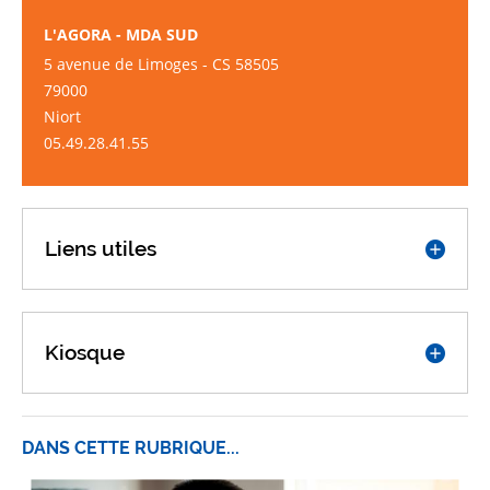
L'AGORA - MDA SUD
5 avenue de Limoges - CS 58505
79000
Niort
05.49.28.41.55
Liens utiles
Kiosque
DANS CETTE RUBRIQUE...