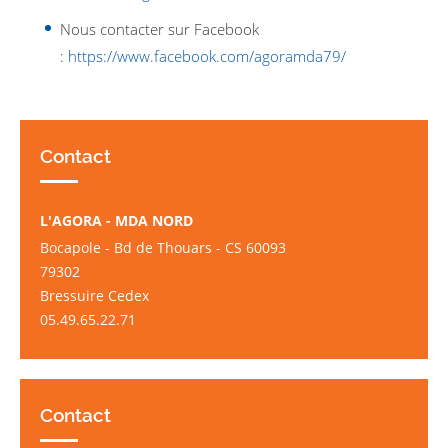
Nous contacter sur Facebook
:
https://www.facebook.com/agoramda79/
Contact
L'AGORA - MDA NORD
Bocapole - Bd de Thouars - CS 60093
79302
Bressuire Cedex
05.49.65.22.71
Contact