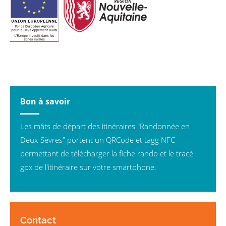
Bon à savoir
Les mâts de départ des itinéraires "Randonnée en
Deux-Sèvres" portent un QRCode et tagg NFC
permettant de télécharger la fiche rando et le tracé
gpx de l'itinéraire sur votre smartphone.
Contact