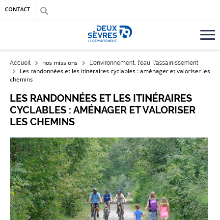
Aller au contenu principal
Aller au menu
Aller à la recherche
CONTACT
Accueil département des Deux-Sèvres
FIL D'ARIANE
nos missions
Accueil
L'environnement, l'eau, l'assainissement
Les randonnées et les itinéraires cyclables : aménager et valoriser les
chemins
LES RANDONNÉES ET LES ITINÉRAIRES
CYCLABLES : AMÉNAGER ET VALORISER
LES CHEMINS