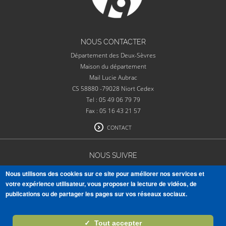
NOUS CONTACTER
Département des Deux-Sèvres
Maison du département
Mail Lucie Aubrac
CS 58880 -79028 Niort Cedex
Tel : 05 49 06 79 79
Fax : 05 16 43 21 57
CONTACT
NOUS SUIVRE
Nous utilisons des cookies sur ce site pour améliorer nos services et
votre expérience utilisateur, vous proposer la lecture de vidéos, de
publications ou de partager les pages sur vos réseaux sociaux.
VOIR TOUTES NOS PUBLICATIONS
✓
Tout accepter