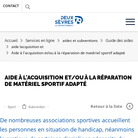
Aller au contenu principal
Aller au menu
Aller à la recherche
CONTACT
Accueil département des Deux-Sèvres
FIL D'ARIANE
aides et subventions
Accueil
Services en ligne
Guide des aides
aide lacquisition et
Aide à l'acquisition et/ou à la réparation de matériel sportif adapté
AIDE À L'ACQUISITION ET/OU À LA RÉPARATION
DE MATÉRIEL SPORTIF ADAPTÉ
Retour à la liste
Sport
Subvention
De nombreuses associations sportives accueillent
les personnes en situation de handicap, néanmoins