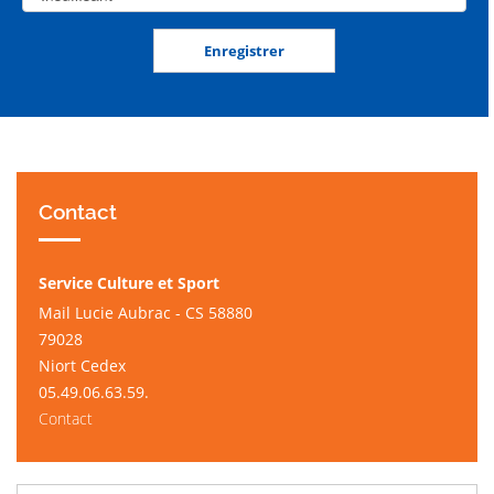
Contact
Service Culture et Sport
Mail Lucie Aubrac - CS 58880
79028
Niort Cedex
05.49.06.63.59.
Contact