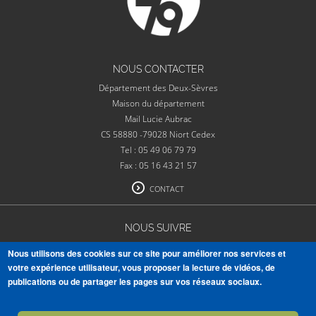
NOUS CONTACTER
Département des Deux-Sèvres
Maison du département
Mail Lucie Aubrac
CS 58880 -79028 Niort Cedex
Tel : 05 49 06 79 79
Fax : 05 16 43 21 57
CONTACT
NOUS SUIVRE
Nous utilisons des cookies sur ce site pour améliorer nos services et
votre expérience utilisateur, vous proposer la lecture de vidéos, de
publications ou de partager les pages sur vos réseaux sociaux.
VOIR TOUTES NOS PUBLICATIONS