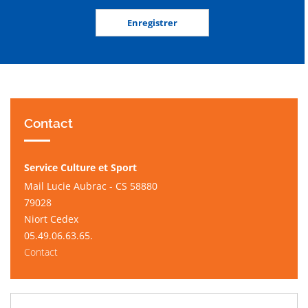
Contact
Service Culture et Sport
Mail Lucie Aubrac - CS 58880
79028
Niort Cedex
05.49.06.63.65.
Contact