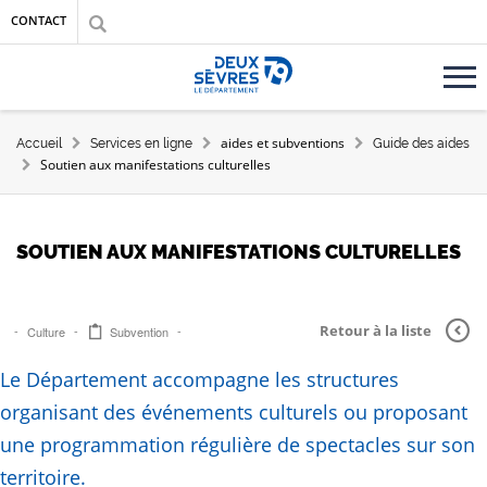
Aller au contenu principal
Aller au menu
Aller à la recherche
CONTACT
Accueil département des Deux-Sèvres
FIL D'ARIANE
aides et subventions
Accueil
Services en ligne
Guide des aides
Soutien aux manifestations culturelles
SOUTIEN AUX MANIFESTATIONS CULTURELLES
Retour à la liste
Culture
Subvention
Le Département accompagne les structures
organisant des événements culturels ou proposant
une programmation régulière de spectacles sur son
territoire.