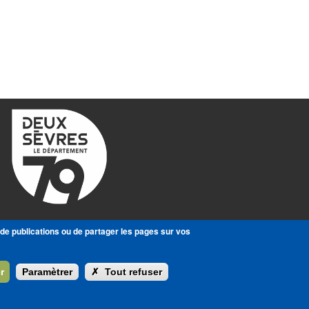
 de publications ou de partager les pages sur vos
r
Paramètrer
✗
Tout refuser
Masquer