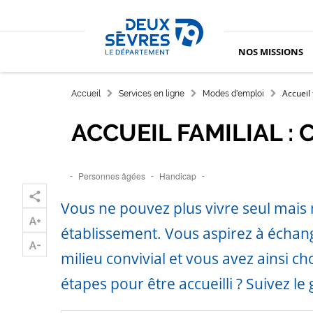
Aller au contenu principal
Aller au menu
Aller à la recherche
Accueil département des Deux-Sèvres
NOS MISSIONS
FIL D'ARIANE
Accueil 
Accueil
Services en ligne
Modes d'emploi
ACCUEIL FAMILIAL :
Personnes âgées
Handicap
Vous ne pouvez plus vivre seul mais 
établissement. Vous aspirez à écha
milieu convivial et vous avez ainsi choi
étapes pour être accueilli ? Suivez le 