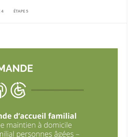
 4
ÉTAPE 5