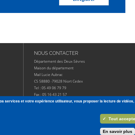
NOUS CONTACTER
Département des Deux-Sèvres
Maison du département
Mail Lucie Aubrac
CS 58880 -79028 Niort Cedex
Tel : 05 49 06 79 79
Fax : 05 16 43 21 57
os services et votre expérience utilisateur, vous proposer la lecture de vidéos,
CONTACT
IONS
✓
Tout accepte
ER
En savoir plus