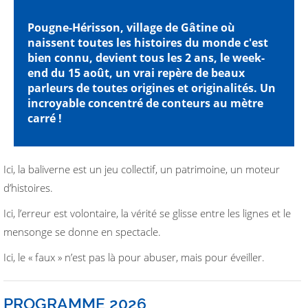
Pougne-Hérisson, village de Gâtine où
naissent toutes les histoires du monde c'est
bien connu, devient tous les 2 ans, le week-
end du 15 août, un vrai repère de beaux
parleurs de toutes origines et originalités. Un
incroyable concentré de conteurs au mètre
carré !
Ici, la baliverne est un jeu collectif, un patrimoine, un moteur
d’histoires.
Ici, l’erreur est volontaire, la vérité se glisse entre les lignes et le
mensonge se donne en spectacle.
Ici, le « faux » n’est pas là pour abuser, mais pour éveiller.
PROGRAMME 2026