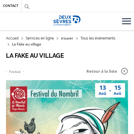
Aller au contenu principal
Aller au menu
Aller à la recherche
CONTACT
Accueil département des Deux-Sèvres
FIL D'ARIANE
trouver
Accueil
Services en ligne
Tous les évènements
La Fake au village
LA FAKE AU VILLAGE
Retour à la liste
Festival
13
15
Aoû
Aoû