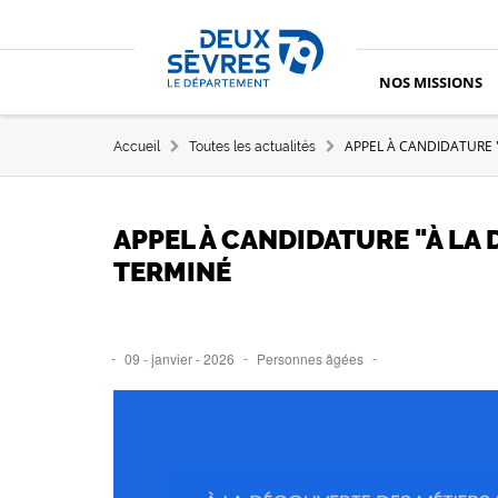
Aller au contenu principal
Aller au menu
Aller à la recherche
Accueil département des Deux-Sèvres
NOS MISSIONS
FIL D'ARIANE
APPEL À CANDIDATURE "
Accueil
Toutes les actualités
APPEL À CANDIDATURE "À LA
TERMINÉ
09 - janvier - 2026
Personnes âgées