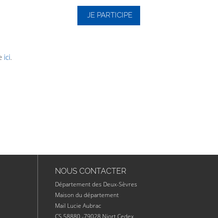
JE PARTICIPE
le
ici
.
NOUS CONTACTER
Département des Deux-Sèvres
Maison du département
Mail Lucie Aubrac
CS 58880 -79028 Niort Cedex