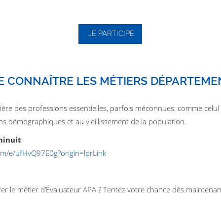
JE PARTICIPE
RE CONNAÎTRE LES MÉTIERS DÉPARTEM
umière des professions essentielles, parfois méconnues, comme celui 
ons démographiques et au vieillissement de la population.
minuit
com/e/ufHvQ97E0g?origin=lprLink
rer le métier d’Évaluateur APA ? Tentez votre chance dès maintenan