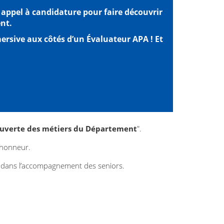
appel à candidature pour faire découvrir
nt.
mersive aux côtés d’un Évaluateur APA ! Et
couverte des métiers du Département
".
l'honneur.
el dans l’accompagnement des seniors.