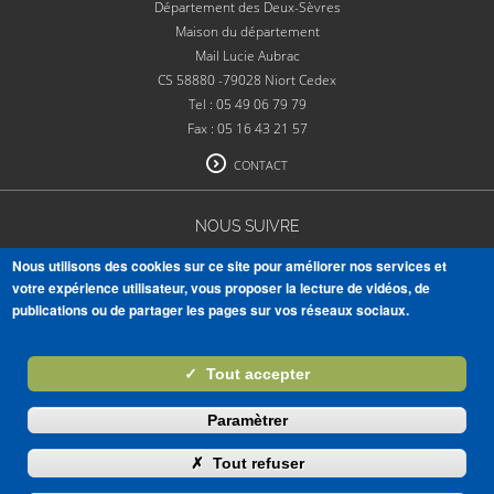
Département des Deux-Sèvres
Maison du département
Mail Lucie Aubrac
CS 58880 -79028 Niort Cedex
Tel : 05 49 06 79 79
Fax : 05 16 43 21 57
CONTACT
NOUS SUIVRE
Nous utilisons des cookies sur ce site pour améliorer nos services et
votre expérience utilisateur, vous proposer la lecture de vidéos, de
publications ou de partager les pages sur vos réseaux sociaux.
VOIR TOUTES NOS PUBLICATIONS
✓
Tout accepter
S'ABONNER À LA NEWSLETTER
Paramètrer
Masquer
✗
Tout refuser
Mentions légales
Crédits
Accessibilité