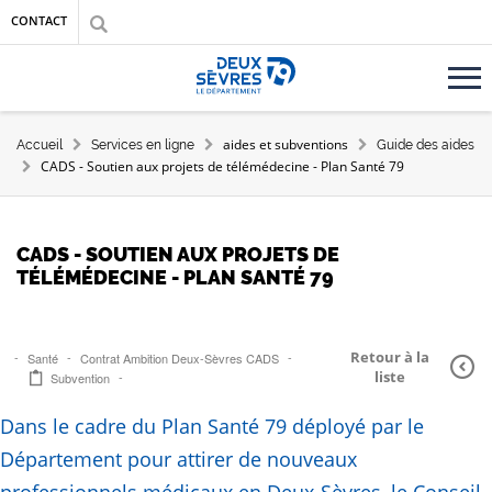
Aller au contenu principal
Aller au menu
Aller à la recherche
CONTACT
Accueil département des Deux-Sèvres
FIL D'ARIANE
aides et subventions
Accueil
Services en ligne
Guide des aides
CADS - Soutien aux projets de télémédecine - Plan Santé 79
CADS - SOUTIEN AUX PROJETS DE
TÉLÉMÉDECINE - PLAN SANTÉ 79
Retour à la
Santé
Contrat Ambition Deux-Sèvres CADS
liste
Subvention
Dans le cadre du Plan Santé 79 déployé par le
Département pour attirer de nouveaux