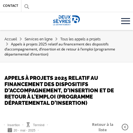
Aller au contenu principal
Aller au menu
Aller à la recherche
CONTACT
Accueil département des Deux-Sèvres
FIL D'ARIANE
Accueil
Services en ligne
Tous les appels a projets
Appels à projets 2025 relatif au financement des dispositifs
d’accompagnement, d’insertion et de retour à l’emploi (programme
départemental d’insertion)
APPELS À PROJETS 2025 RELATIF AU
FINANCEMENT DES DISPOSITIFS
D’ACCOMPAGNEMENT, D’INSERTION ET DE
RETOUR À L’EMPLOI (PROGRAMME
DÉPARTEMENTAL D’INSERTION)
Retour à la
Insertion
Terminé
liste
20 - mai - 2025