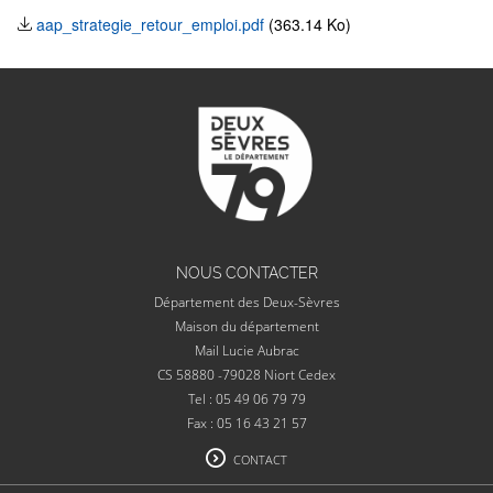
aap_strategie_retour_emploi.pdf
(363.14 Ko)
NOUS CONTACTER
Département des Deux-Sèvres
Maison du département
Mail Lucie Aubrac
CS 58880 -79028 Niort Cedex
Tel : 05 49 06 79 79
Fax : 05 16 43 21 57
CONTACT