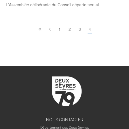
L'Assemblée délibérante du Conseil départemental...
Pagination
Page
1
Page
2
Page
3
Page courante
4
NOUS CONTACTER
Département des Deux-Sèvres