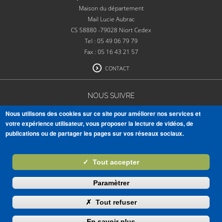
Maison du département
Mail Lucie Aubrac
CS 58880 -79028 Niort Cedex
Tel : 05 49 06 79 79
Fax : 05 16 43 21 57
CONTACT
NOUS SUIVRE
Nous utilisons des cookies sur ce site pour améliorer nos services et
votre expérience utilisateur, vous proposer la lecture de vidéos, de
publications ou de partager les pages sur vos réseaux sociaux.
VOIR TOUTES NOS PUBLICATIONS
✓
Tout accepter
S'ABONNER À LA NEWSLETTER
Paramètrer
Masquer
✗
Tout refuser
Mentions légales
Crédits
Accessibilité
En savoir plus