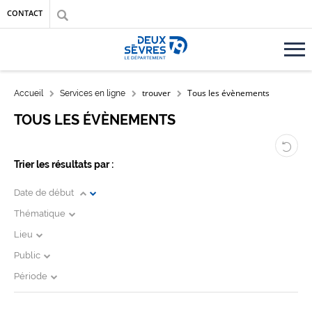
Aller au contenu principal
Aller au menu
Aller à la recherche
CONTACT
Accueil département des Deux-Sèvres
FIL D'ARIANE
trouver
Tous les évènements
Accueil
Services en ligne
TOUS LES ÉVÈNEMENTS
Trier les résultats par :
Date de début
Thématique
Lieu
Public
Période