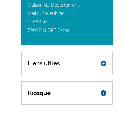
Maison du Département
Mail Lucie Aubrac
CS58880
79028 NIORT Cedex
Liens utiles
Kiosque