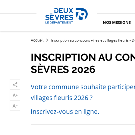
Aller au contenu principal
Aller au menu
Aller à la recherche
Accueil département des Deux-Sèvres
NOS MISSIONS
FIL D'ARIANE
Inscription au concours villes et villages fleuris -
Accueil
INSCRIPTION AU CON
SÈVRES 2026
Votre commune souhaite participer à
villages fleuris 2026 ?
Inscrivez-vous en ligne.