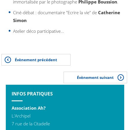
immortalisée par le photographe
Philippe Boussion
.
Ciné-débat : documentaire "Ecrire la vie" de
Catherine
Simon
Atelier déco participative...
Évènement précédent
Évènement suivant
INFOS PRATIQUES
Association Ah?
L'Archipel
7 rue de la Citadelle