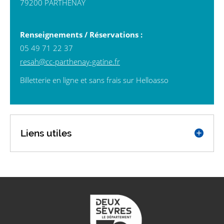
79200 PARTHENAY
Renseignements / Réservations
:
05 49 71 22 37
resah@cc-parthenay-gatine.fr
Billetterie en ligne et sans frais sur Helloasso
Liens utiles