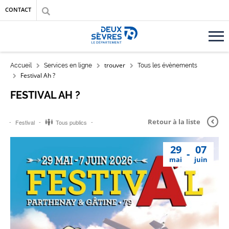
Aller au contenu principal
Aller au menu
Aller à la recherche
CONTACT
Accueil département des Deux-Sèvres
FIL D'ARIANE
trouver
Accueil
Services en ligne
Tous les évènements
Festival Ah ?
FESTIVAL AH ?
Retour à la liste
Festival
Tous publics
29
07
mai
juin