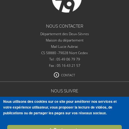
NOUS CONTACTER
Département des Deux-Sèvres
Maison du département
Mail Lucie Aubrac
CS 58880 -79028 Niort Cedex
Tel : 05 49 06 79 79
Fax : 05 16 43 21 57
CONTACT
NOUS SUIVRE
Nous utilisons des cookies sur ce site pour améliorer nos services et
votre expérience utilisateur, vous proposer la lecture de vidéos, de
publications ou de partager les pages sur vos réseaux sociaux.
VOIR TOUTES NOS PUBLICATIONS